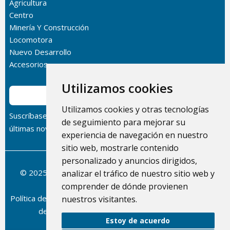
Agricultura
Centro
Minería Y Construcción
Locomotora
Nuevo Desarrollo
Accesorios
Utilizamos cookies
Suscribir
Utilizamos cookies y otras tecnologías
Suscríbase a nuestro boletín informativo para recibir las
de seguimiento para mejorar su
últimas novedades sobre nuestros productos.
experiencia de navegación en nuestro
sitio web, mostrarle contenido
personalizado y anuncios dirigidos,
© 2025 Dolphin Heat Exchanger USA, INC - Todos los
analizar el tráfico de nuestro sitio web y
derechos reservados.
comprender de dónde provienen
Política de privacidad
/
Condiciones del servicio
/
Política de
nuestros visitantes.
devoluciones y reembolsos
/
Mapa del sitio
Estoy de acuerdo