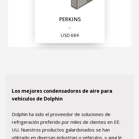
PERKINS
-
USD
684
Welcome to Dolphin Heat Exchanger USA
It seems that you are in
Ohio
,
United States
. Choose the option you prefer:
Language
English
Los mejores condensadores de aire para
Currency
vehículos de Dolphin
United States Dollar
SHOP NOW
Dolphin ha sido el proveedor de soluciones de
refrigeración preferido por miles de clientes en EE.
UU. Nuestros productos galardonados se han
utilizado en diversas industrias y vehículos, y aquí le