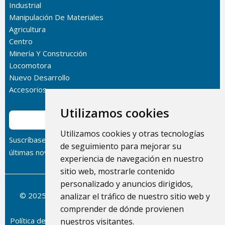
Industrial
Manipulación De Materiales
Agricultura
Centro
Minería Y Construcción
Locomotora
Nuevo Desarrollo
Accesorios
Utilizamos cookies
Suscribir
Utilizamos cookies y otras tecnologías
Suscríbase a nuestro boletín informativo para recibir las
de seguimiento para mejorar su
últimas novedades sobre nuestros productos.
experiencia de navegación en nuestro
sitio web, mostrarle contenido
personalizado y anuncios dirigidos,
© 2025 Dolphin Heat Exchanger USA, INC - Todos los
analizar el tráfico de nuestro sitio web y
derechos reservados.
comprender de dónde provienen
Política de privacidad
/
Condiciones del servicio
/
Política de
nuestros visitantes.